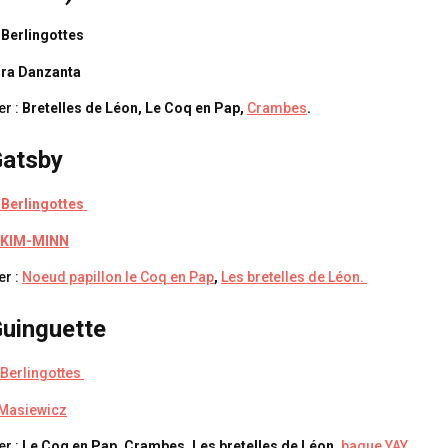
Berlingottes
ra Danzanta
er :
Bretelles de Léon, Le Coq en Pap,
Crambes
.
Gatsby
 Berlingottes
-KIM-MINN
er :
Noeud papillon le Coq en Pap
,
Les bretelles de Léon.
Guinguette
 Berlingottes
Masiewicz
r :
Le Coq en Pap, Crambes, Les bretelles de Léon,
bague YAY