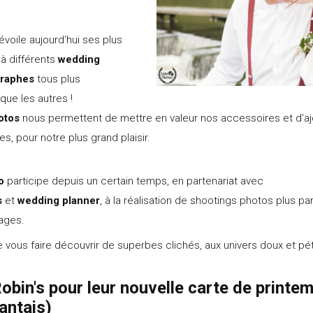
évoile aujourd'hui ses plus
 à différents
wedding
raphes
tous plus
que les autres !
otos
nous permettent de mettre en valeur nos accessoires et d'a
s, pour notre plus grand plaisir.
o
participe depuis un certain temps, en partenariat avec
s
et
wedding planner
, à la réalisation de shootings photos plus pa
iages.
e vous faire découvrir de superbes clichés, aux univers doux et pét
obin's pour leur nouvelle carte de printe
antais)