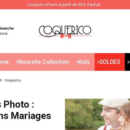
Livraison offerte à partir de 90 € d'achat
Livraison offerte à partir de 90 € d'achat
imanche
ermé
mme
Nouvelle Collection
Kids
SOLDES
8 - Coquerico
 Photo :
ons Mariages