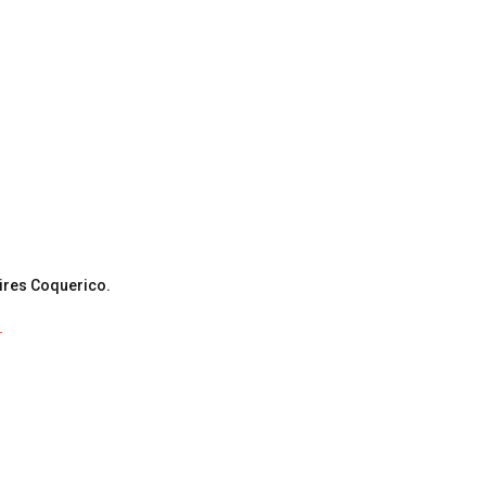
oires Coquerico.
.