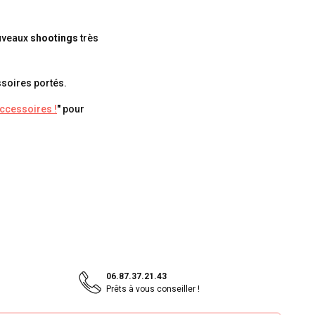
ouveaux
shootings
très
ssoires portés.
accessoires !
"
pour
06.87.37.21.43
Prêts à vous conseiller !