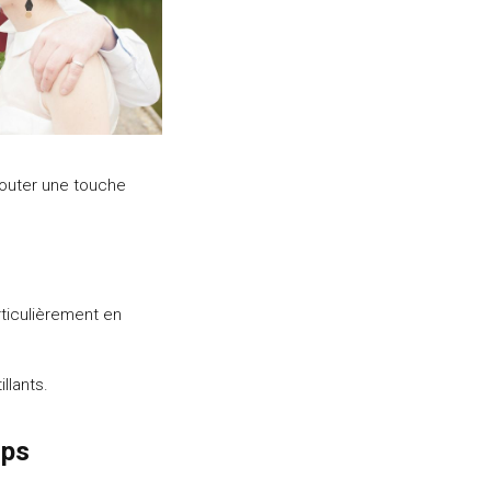
jouter une touche
rticulièrement en
illants.
mps