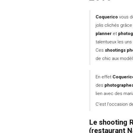
Coquerico
vous d
jolis clichés grâce
planner
et
photog
talentueux les uns 
Ces
shootings ph
de chic aux modèle
En effet
Coqueric
des
photographe
lien avec des mar
C'est l'occasion d
Le shooting
R
(restaurant N