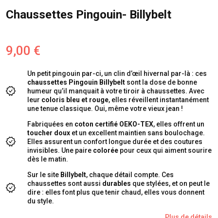
Chaussettes Pingouin- Billybelt
9,00 €
Un petit pingouin par-ci, un clin d’œil hivernal par-là : ces
chaussettes Pingouin Billybelt
sont la dose de bonne
humeur qu’il manquait à votre tiroir à chaussettes. Avec
leur
coloris bleu et rouge
, elles réveillent instantanément
une tenue classique. Oui, même votre vieux jean !
Fabriquées en
coton certifié OEKO-TEX
, elles offrent un
toucher doux
et un excellent maintien sans boulochage.
Elles assurent un confort longue durée et des coutures
invisibles. Une paire
colorée
pour ceux qui aiment sourire
dès le matin.
Sur le site
Billybelt
, chaque détail compte. Ces
chaussettes sont aussi
durables
que stylées, et on peut le
dire : elles font plus que tenir chaud, elles vous donnent
du style.
Plus de détails