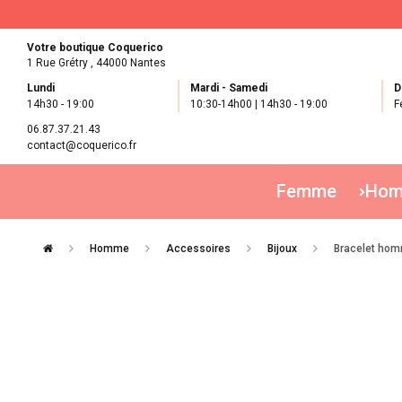
Votre boutique Coquerico
1 Rue Grétry ,
44000 Nantes
Lundi
Mardi - Samedi
D
14h30 - 19:00
10:30-14h00 | 14h30 - 19:00
F
06.87.37.21.43
contact@coquerico.fr
Femme
Ho
Homme
Accessoires
Bijoux
Bracelet homm