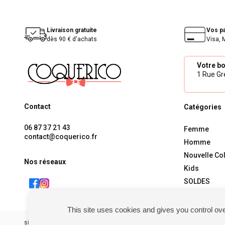
Livraison gratuite
Vos p
dès 90 € d'achats
Visa, 
Votre b
1 Rue Gré
Contact
Catégories
06 87 37 21 43
Femme
contact@coquerico.fr
Homme
Nouvelle Col
Nos réseaux
Kids
SOLDES
This site uses cookies and gives you control ov
siret : 81238106900028