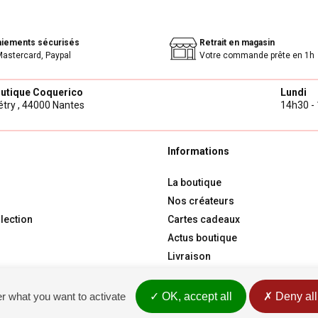
aiements sécurisés
Retrait en magasin
Mastercard, Paypal
Votre commande prête en 1h
outique Coquerico
Lundi
try ,
44000 Nantes
14h30 - 
Informations
La boutique
Nos créateurs
lection
Cartes cadeaux
Actus boutique
Livraison
Contact
er what you want to activate
OK, accept all
Deny all
Conditions générales de vente
Rétractati