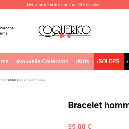
Livraison offerte à partir de 90 € d'achat
Livraison offerte à partir de 90 € d'achat
imanche
ermé
mme
Nouvelle Collection
Kids
SOLDES
e tressé plat en cuir - Loop
Bracelet homme
39,00 €