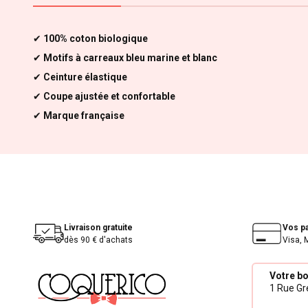
✔
100% coton biologique
✔
Motifs à carreaux bleu marine et blanc
✔
Ceinture élastique
✔
Coupe ajustée et confortable
✔
Marque française
Livraison gratuite
Vos p
dès 90 € d'achats
Visa, 
Votre b
1 Rue Gré