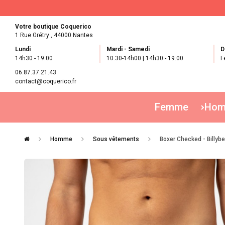
Votre boutique Coquerico
1 Rue Grétry ,
44000 Nantes
Lundi
Mardi - Samedi
D
14h30 - 19:00
10:30-14h00 | 14h30 - 19:00
F
06.87.37.21.43
contact@coquerico.fr
Femme
Ho
Homme
Sous vêtements
Boxer Checked - Billybe