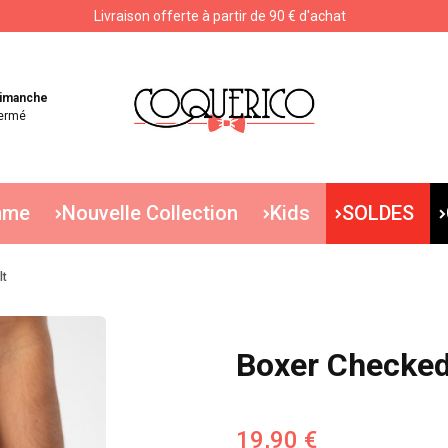
Livraison offerte à partir de 90 € d'achat
Livraison offerte à partir de 90 € d'achat
imanche
ermé
mme
Nouvelle Collection
Kids
SOLDES
lt
Boxer Checked 
19,90 €