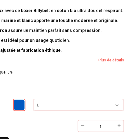
ux avec ce
boxer Billybelt en coton bio
ultra doux et respirant.
u marine et blanc
apporte une touche moderne et originale.
rron
assure un maintien parfait sans compression.
il est idéal pour un usage quotidien.
justée et fabrication éthique.
Plus de détails
que, 5%
L