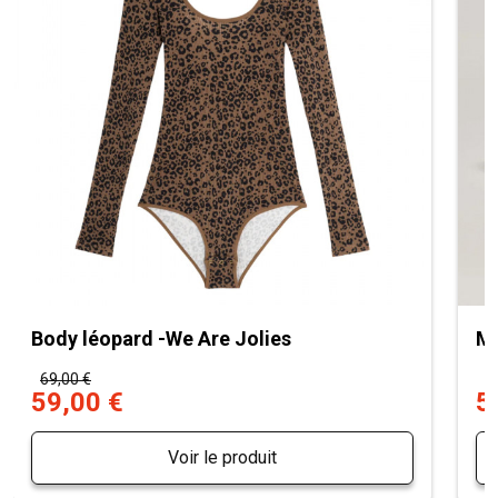
Body léopard -We Are Jolies
Mu
69,00 €
7
59,00 €
5
Voir le produit