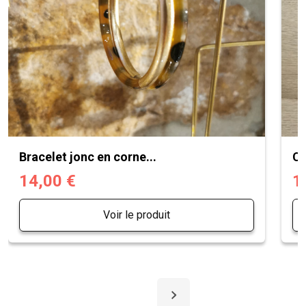
Bracelet jonc en corne...
Ch
14,00 €
1
Voir le produit