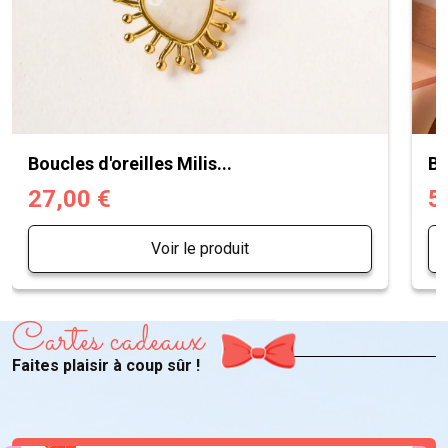
Boucles d'oreilles Milis...
Bo
27,00 €
5
Voir le produit
Cartes cadeaux
Faites plaisir à coup sûr !