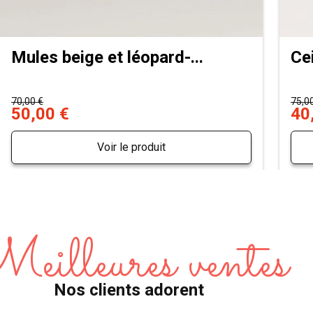
Mules beige et léopard-...
Ce
70,00 €
75,0
50,00 €
40
Voir le produit
eilleures ventes
Nos clients adorent