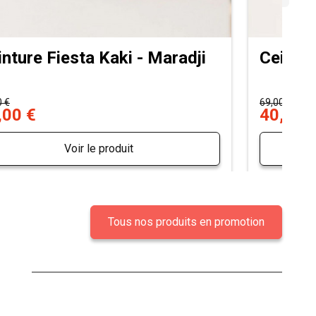
inture Fiesta Kaki - Maradji
Ceintur
0 €
69,00 €
,00 €
40,00 
Voir le produit
Tous nos produits en promotion