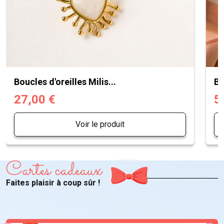
Boucles d'oreilles Milis...
Bo
27,00 €
5
Voir le produit
Cartes cadeaux
Faites plaisir à coup sûr !