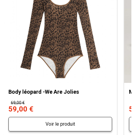
Body léopard -We Are Jolies
Mu
69,00 €
7
59,00 €
5
Voir le produit