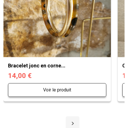
Bracelet jonc en corne...
Ch
14,00 €
1
Voir le produit