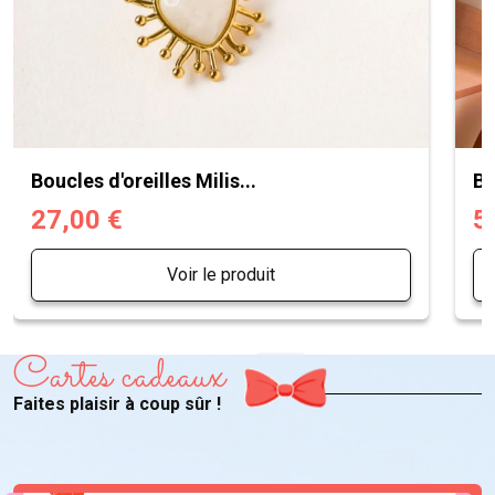
Boucles d'oreilles Milis...
Bo
27,00 €
5
Voir le produit
Cartes cadeaux
Faites plaisir à coup sûr !