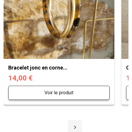
Bracelet jonc en corne...
Ch
14,00 €
1
Voir le produit