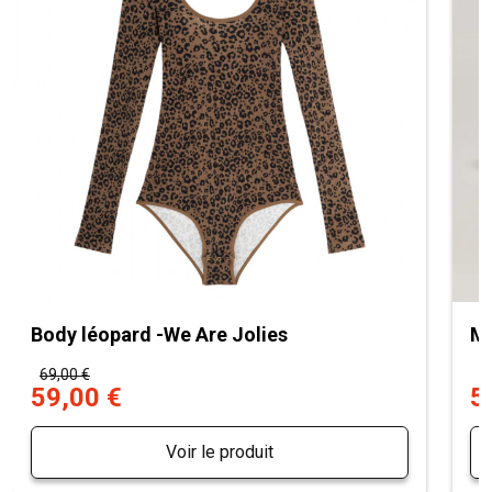
Body léopard -We Are Jolies
Mu
69,00 €
7
59,00 €
5
Voir le produit